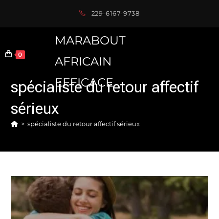
Skip
229-6167-9738
to
content
MARABOUT
0
AFRICAIN
EFFICACE
spécialiste du retour affectif
sérieux
>
spécialiste du retour affectif sérieux