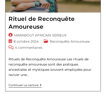
Rituel de Reconquête
Amoureuse
Auteur/autrice
MARABOUT AFRICAIN SERIEUX
de
Publication
Post
8 octobre 2024
Reconquête Amoureuse
la
publiée :
category:
Commentaires
4 commentaires
publication :
de
la
Rituels de Reconquête Amoureuse Les rituels de
publication :
reconquête amoureuse sont des pratiques
ancestrales et mystiques souvent employées pour
raviver une…
Rituel
Continuer La Lecture
De
Reconquête
Amoureuse