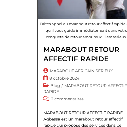
Faites appel au marabout retour affectif rapide 
qu'il vous guide immédiatement dans votr
conquête de retour amoureux. Il est sérieux
MARABOUT RETOUR
AFFECTIF RAPIDE
Auteur/autrice
MARABOUT AFRICAIN SERIEUX
de
Publication
8 octobre 2024
la
publiée :
Post
Blog
/
MARABOUT RETOUR AFFECTIF
publication :
category:
RAPIDE
Commentaires
2 commentaires
de
la
MARABOUT RETOUR AFFECTIF RAPIDE
publication :
Agbassa est un marabout retour affectif
rapide qui propose des services dans ce