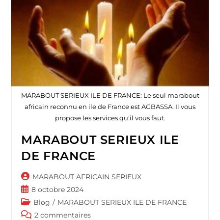
MARABOUT SERIEUX ILE DE FRANCE: Le seul marabout
africain reconnu en ile de France est AGBASSA. Il vous
propose les services qu'il vous faut.
MARABOUT SERIEUX ILE
DE FRANCE
Auteur/autrice
MARABOUT AFRICAIN SERIEUX
de
Publication
8 octobre 2024
la
publiée :
Post
Blog
/
MARABOUT SERIEUX ILE DE FRANCE
publication :
category:
Commentaires
2 commentaires