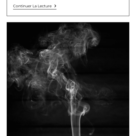
Le
Continuer La Lecture
Rituel
De
Purification
Amoureuse
Pour
Un
Retour
Affectif
Réussi