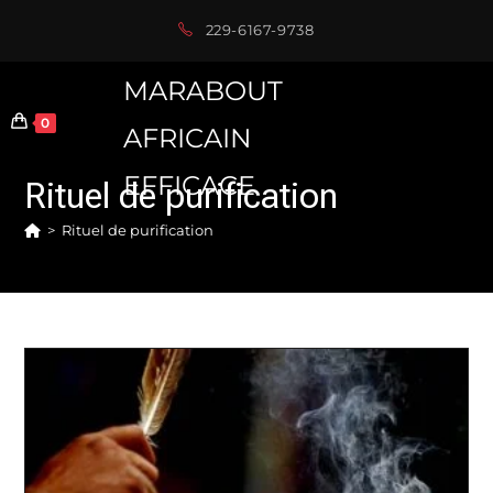
Skip
229-6167-9738
to
content
MARABOUT
0
AFRICAIN
EFFICACE
Rituel de purification
>
Rituel de purification