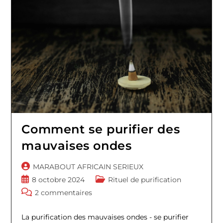
Comment se purifier des
mauvaises ondes
Auteur/autrice
MARABOUT AFRICAIN SERIEUX
de
Publication
Post
8 octobre 2024
Rituel de purification
la
publiée :
category:
Commentaires
2 commentaires
publication :
de
la
La purification des mauvaises ondes - se purifier