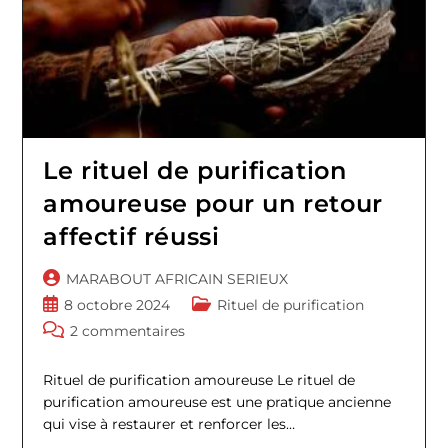
Le rituel de purification
amoureuse pour un retour
affectif réussi
Auteur/autrice
MARABOUT AFRICAIN SERIEUX
de
Publication
Post
8 octobre 2024
Rituel de purification
la
publiée :
category:
Commentaires
2 commentaires
publication :
de
la
Rituel de purification amoureuse Le rituel de
publication :
purification amoureuse est une pratique ancienne
qui vise à restaurer et renforcer les…