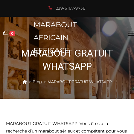
Skip
229-6167-9738
to
content
MARABOUT
0
AFRICAIN
EFFICACE
MARABOUT GRATUIT
WHATSAPP
>
Blog
>
MARABOUT GRATUIT WHATSAPP
MARABOUT GRATUIT WHATSAPP: Vous êtes à la
recherche d’un marabout sérieux et compétent pour vous