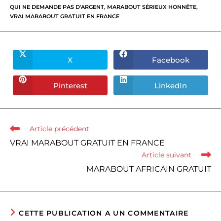
QUI NE DEMANDE PAS D'ARGENT
,
MARABOUT SÉRIEUX HONNÊTE
,
VRAI MARABOUT GRATUIT EN FRANCE
X
Facebook
Ouvrir
Ouvrir
dans
dans
une
une
autre
autre
Pinterest
LinkedIn
Ouvrir
Ouvrir
fenêtre
fenêtre
dans
dans
une
une
autre
autre
fenêtre
fenêtre
Read
Article précédent
more
VRAI MARABOUT GRATUIT EN FRANCE
articles
Article suivant
MARABOUT AFRICAIN GRATUIT
CETTE PUBLICATION A UN COMMENTAIRE