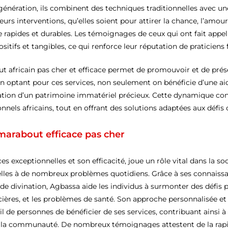
génération, ils combinent des techniques traditionnelles avec
Leurs interventions, qu’elles soient pour attirer la chance, l’amour
apides et durables. Les témoignages de ceux qui ont fait appel 
itifs et tangibles, ce qui renforce leur réputation de praticiens
ut africain pas cher et efficace permet de promouvoir et de prés
 En optant pour ces services, non seulement on bénéficie d’une aid
isation d’un patrimoine immatériel précieux. Cette dynamique con
onnels africains, tout en offrant des solutions adaptées aux défi
arabout efficace pas cher
exceptionnelles et son efficacité, joue un rôle vital dans la so
uelles à de nombreux problèmes quotidiens. Grâce à ses connaiss
de divination, Agbassa aide les individus à surmonter des défis pe
ancières, et les problèmes de santé. Son approche personnalisée et
 de personnes de bénéficier de ses services, contribuant ainsi à 
e la communauté. De nombreux témoignages attestent de la rapidit