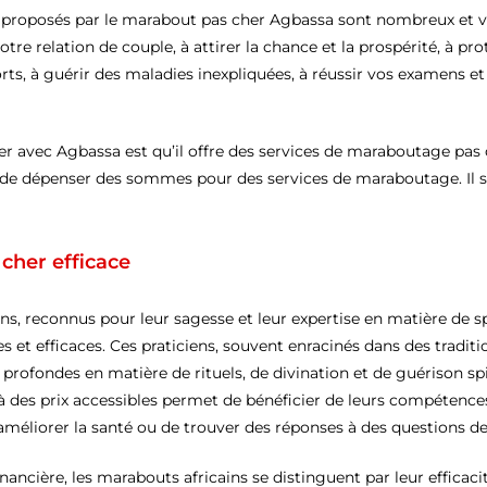
proposés par le marabout pas cher Agbassa sont nombreux et vari
votre relation de couple, à attirer la chance et la prospérité, à pr
ts, à guérir des maladies inexpliquées, à réussir vos examens et 
ler avec Agbassa est qu’il offre des services de maraboutage pas
de dépenser des sommes pour des services de maraboutage. Il s’
cher efficace
ns, reconnus pour leur sagesse et leur expertise en matière de spi
s et efficaces. Ces praticiens, souvent enracinés dans des traditio
ofondes en matière de rituels, de divination et de guérison spiri
à des prix accessibles permet de bénéficier de leurs compétences
méliorer la santé ou de trouver des réponses à des questions de
financière, les marabouts africains se distinguent par leur efficaci