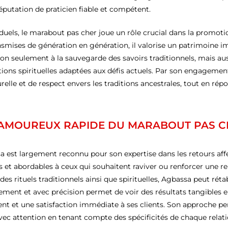
réputation de praticien fiable et compétent.
iduels, le marabout pas cher joue un rôle crucial dans la promotio
nsmises de génération en génération, il valorise un patrimoine imm
 seulement à la sauvegarde des savoirs traditionnels, mais auss
tions spirituelles adaptées aux défis actuels. Par son engagemen
relle et de respect envers les traditions ancestrales, tout en ré
 AMOUREUX RAPIDE DU MARABOUT PAS C
 est largement reconnu pour son expertise dans les retours aff
es et abordables à ceux qui souhaitent raviver ou renforcer une 
s rituels traditionnels ainsi que spirituelles, Agbassa peut rétab
dement et avec précision permet de voir des résultats tangibles 
nt et une satisfaction immédiate à ses clients. Son approche pe
avec attention en tenant compte des spécificités de chaque relati