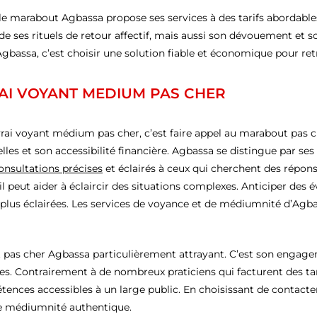
le marabout Agbassa propose ses services à des tarifs abordabl
é de ses rituels de retour affectif, mais aussi son dévouement et 
bassa, c’est choisir une solution fiable et économique pour ret
AI VOYANT MEDIUM PAS CHER
vrai voyant médium pas cher, c’est faire appel au marabout pas
es et son accessibilité financière. Agbassa se distingue par ses
onsultations précises
et éclairés à ceux qui cherchent des répons
il peut aider à éclaircir des situations complexes. Anticiper des 
s plus éclairées. Les services de voyance et de médiumnité d’Agb
t pas cher Agbassa particulièrement attrayant. C’est son engage
les. Contrairement à de nombreux praticiens qui facturent des ta
tences accessibles à un large public. En choisissant de contact
de médiumnité authentique.