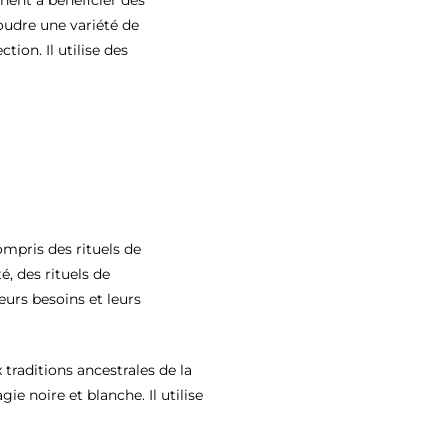
chent à bénéficier des
oudre une variété de
ion. Il utilise des
pris des rituels de
é, des rituels de
eurs besoins et leurs
traditions ancestrales de la
e noire et blanche. Il utilise