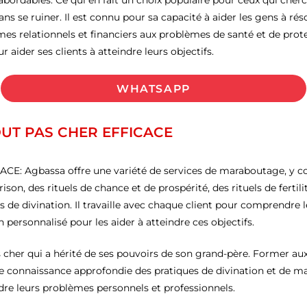
 abordables. Ce qui en fait un choix populaire pour ceux qui cher
 se ruiner. Il est connu pour sa capacité à aider les gens à rés
s relationnels et financiers aux problèmes de santé et de protect
 aider ses clients à atteindre leurs objectifs.
WHATSAPP
UT PAS CHER EFFICACE
 Agbassa offre une variété de services de maraboutage, y com
ison, des rituels de chance et de prospérité, des rituels de fertilit
 de divination. Il travaille avec chaque client pour comprendre l
n personnalisé pour les aider à atteindre ces objectifs.
her qui a hérité de ses pouvoirs de son grand-père. Former aux 
e connaissance approfondie des pratiques de divination et de magi
udre leurs problèmes personnels et professionnels.