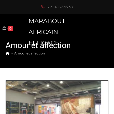
Skip
229-6167-9738
to
content
MARABOUT
0
AFRICAIN
EFFICACE
Amour et affection
>
Amour et affection