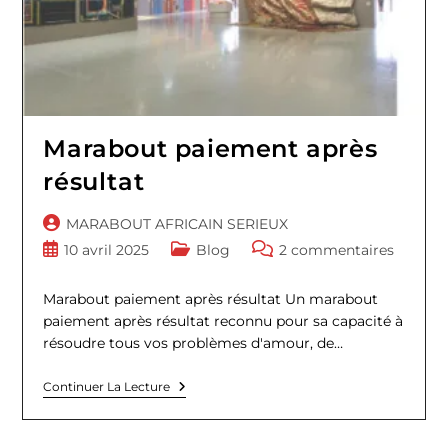
Marabout paiement après
résultat
Auteur/autrice
MARABOUT AFRICAIN SERIEUX
de
Publication
Post
Commentaires
10 avril 2025
Blog
2 commentaires
la
publiée :
category:
de
publication :
la
Marabout paiement après résultat Un marabout
publication :
paiement après résultat reconnu pour sa capacité à
résoudre tous vos problèmes d'amour, de…
Marabout
Continuer La Lecture
Paiement
Après
Résultat