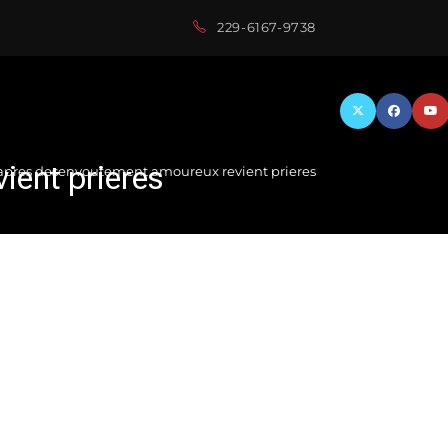
229-6167-9738
ent prieres
pres desenvoutement amoureux revient prieres