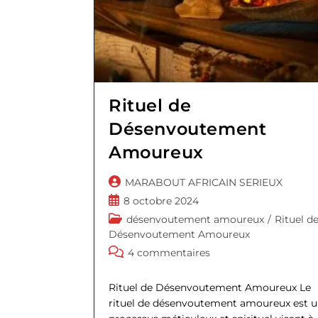
Rituel de
Désenvoutement
Amoureux
Auteur/autrice
MARABOUT AFRICAIN SERIEUX
de
Publication
8 octobre 2024
la
publiée :
Post
désenvoutement amoureux
/
Rituel d
publication :
category:
Désenvoutement Amoureux
Commentaires
4 commentaires
de
la
Rituel de Désenvoutement Amoureux Le
publication :
rituel de désenvoutement amoureux est 