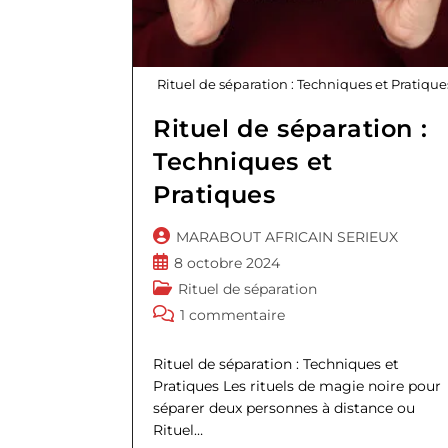
Rituel de séparation : Techniques et Pratique
Rituel de séparation :
Techniques et
Pratiques
Auteur/autrice
MARABOUT AFRICAIN SERIEUX
de
Publication
8 octobre 2024
la
publiée :
Post
Rituel de séparation
publication :
category:
Commentaires
1 commentaire
de
la
Rituel de séparation : Techniques et
publication :
Pratiques Les rituels de magie noire pour
séparer deux personnes à distance ou
Rituel…