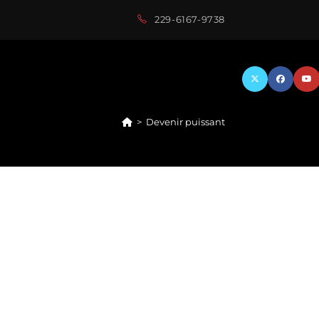
229-6167-9738
>
Devenir puissant