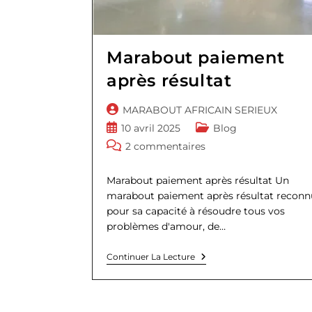
Marabout paiement
après résultat
Auteur/autrice
MARABOUT AFRICAIN SERIEUX
de
Publication
Post
10 avril 2025
Blog
la
publiée :
category:
Commentaires
2 commentaires
publication :
de
la
Marabout paiement après résultat Un
publication :
marabout paiement après résultat reconn
pour sa capacité à résoudre tous vos
problèmes d'amour, de…
Marabout
Continuer La Lecture
Paiement
Après
Résultat