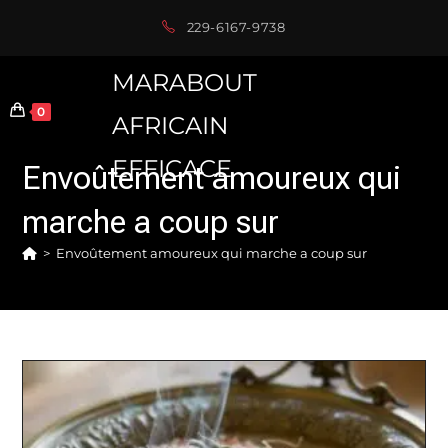
Skip
229-6167-9738
to
content
MARABOUT
0
AFRICAIN
EFFICACE
Envoûtement amoureux qui
marche a coup sur
>
Envoûtement amoureux qui marche a coup sur