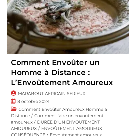
Comment Envoûter un
Homme à Distance :
L’Envoûtement Amoureux
Auteur/autrice
MARABOUT AFRICAIN SERIEUX
de
Publication
8 octobre 2024
la
publiée :
Post
Comment Envoûter Amoureux Homme à
publication :
category:
Distance
/
Comment faire un envoutement
amoureux
/
DURÉE D’UN ENVOUTEMENT
AMOUREUX
/
ENVOÛTEMENT AMOUREUX
CONSÉQUENCE
/
Envoutement amoureux