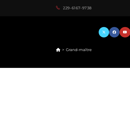
229-6167-9738
>
Grand-maître