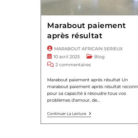
Marabout paiement
après résultat
Auteur/autrice
MARABOUT AFRICAIN SERIEUX
de
Publication
Post
10 avril 2025
Blog
la
publiée :
category:
Commentaires
2 commentaires
publication :
de
la
Marabout paiement après résultat Un
publication :
marabout paiement après résultat reconn
pour sa capacité à résoudre tous vos
problèmes d'amour, de…
Marabout
Continuer La Lecture
Paiement
Après
Résultat