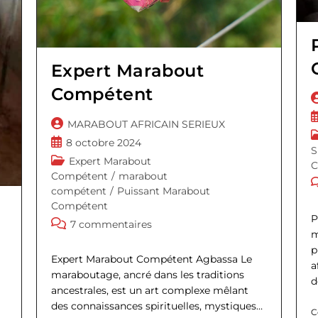
Expert Marabout
Compétent
A
d
P
Auteur/autrice
MARABOUT AFRICAIN SERIEUX
l
p
P
de
Publication
8 octobre 2024
p
c
S
la
publiée :
Post
Expert Marabout
C
publication :
category:
Compétent
/
marabout
C
compétent
/
Puissant Marabout
d
Compétent
l
P
Commentaires
7 commentaires
p
m
de
p
la
Expert Marabout Compétent Agbassa Le
a
publication :
maraboutage, ancré dans les traditions
d
ancestrales, est un art complexe mêlant
des connaissances spirituelles, mystiques…
C