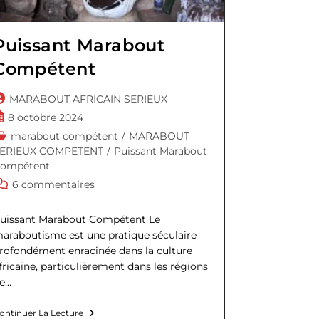
Puissant Marabout
Compétent
uteur/autrice
MARABOUT AFRICAIN SERIEUX
e
ublication
8 octobre 2024
a
ubliée :
ost
marabout compétent
/
MARABOUT
ublication :
ategory:
ERIEUX COMPETENT
/
Puissant Marabout
ompétent
ommentaires
6 commentaires
e
a
uissant Marabout Compétent Le
ublication :
araboutisme est une pratique séculaire
rofondément enracinée dans la culture
fricaine, particulièrement dans les régions
e…
Puissant
ontinuer La Lecture