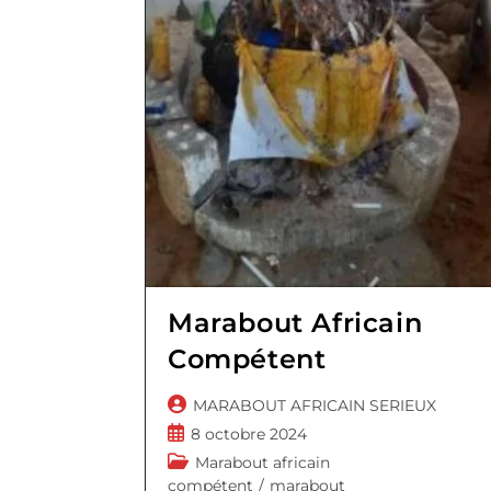
Marabout Africain
Compétent
Auteur/autrice
MARABOUT AFRICAIN SERIEUX
de
Publication
8 octobre 2024
la
publiée :
Post
Marabout africain
publication :
category:
compétent
/
marabout