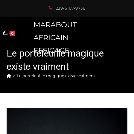
Skip
229-6167-9738
to
content
MARABOUT
0
AFRICAIN
EFFICACE
Le portefeuille magique
existe vraiment
>
Le portefeuille magique existe vraiment