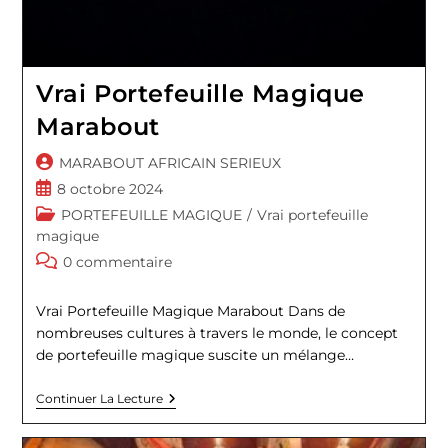
Vrai Portefeuille Magique
Marabout
Auteur/autrice
MARABOUT AFRICAIN SERIEUX
de
Publication
8 octobre 2024
la
publiée :
Post
PORTEFEUILLE MAGIQUE
/
Vrai portefeuille
publication :
category:
magique
Commentaires
0 commentaire
de
la
Vrai Portefeuille Magique Marabout Dans de
publication :
nombreuses cultures à travers le monde, le concept
de portefeuille magique suscite un mélange…
Vrai
Continuer La Lecture
Portefeuille
Magique
Marabout