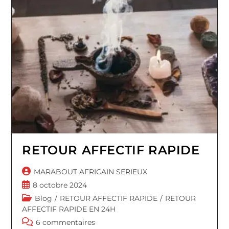
RETOUR AFFECTIF RAPIDE
Auteur/autrice
MARABOUT AFRICAIN SERIEUX
de
Publication
8 octobre 2024
la
publiée :
Post
Blog
/
RETOUR AFFECTIF RAPIDE
/
RETOUR
publication :
category:
AFFECTIF RAPIDE EN 24H
Commentaires
6 commentaires