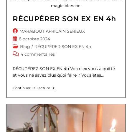
magie blanche.
RÉCUPÉRER SON EX EN 4h
Auteur/autrice
MARABOUT AFRICAIN SERIEUX
de
Publication
8 octobre 2024
la
publiée :
Post
Blog
/
RÉCUPÉRER SON EX EN 4h
publication :
category:
Commentaires
4 commentaires
de
la
RÉCUPÉREZ SON EX EN 4h Votre ex vous a quitté
publication :
et vous ne savez plus quoi faire ? Vous êtes…
RÉCUPÉRER
Continuer La Lecture
SON
EX
EN
4h