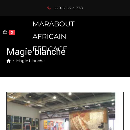
Skip
229-6167-9738
to
content
MARABOUT
0
AFRICAIN
EFFICACE
Magie blanche
>
Magie blanche