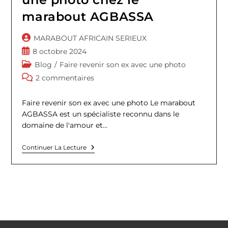
marabout AGBASSA
Auteur/autrice
MARABOUT AFRICAIN SERIEUX
de
Publication
8 octobre 2024
la
publiée :
Post
Blog
/
Faire revenir son ex avec une photo
publication :
category:
Commentaires
2 commentaires
de
la
Faire revenir son ex avec une photo Le marabout
publication :
AGBASSA est un spécialiste reconnu dans le
domaine de l'amour et…
Faire
Continuer La Lecture
Revenir
Son
Ex
Avec
Une
Photo
Chez
Le
Marabout