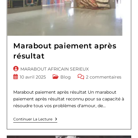
Marabout paiement après
résultat
Auteur/autrice
MARABOUT AFRICAIN SERIEUX
de
Publication
Post
Commentaires
10 avril 2025
Blog
2 commentaires
la
publiée :
category:
de
publication :
la
Marabout paiement après résultat Un marabout
publication :
paiement après résultat reconnu pour sa capacité à
résoudre tous vos problèmes d'amour, de…
Marabout
Continuer La Lecture
Paiement
Après
Résultat