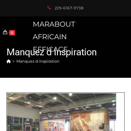
Skip
229-6167-9738
to
content
MARABOUT
0
AFRICAIN
EFFICACE
Manquez d inspiration
>
Manquez d inspiration