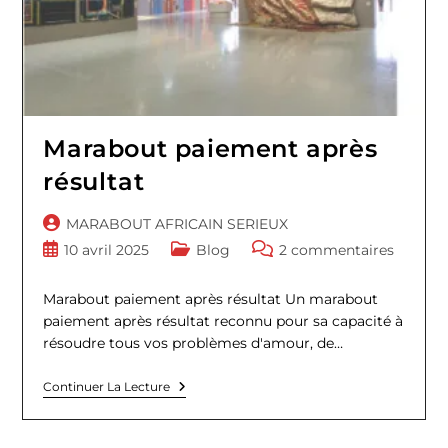
Marabout paiement après
résultat
Auteur/autrice
MARABOUT AFRICAIN SERIEUX
de
Publication
Post
Commentaires
10 avril 2025
Blog
2 commentaires
la
publiée :
category:
de
publication :
la
Marabout paiement après résultat Un marabout
publication :
paiement après résultat reconnu pour sa capacité à
résoudre tous vos problèmes d'amour, de…
Marabout
Continuer La Lecture
Paiement
Après
Résultat