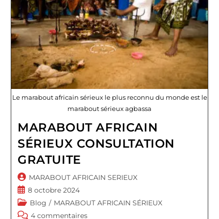
Le marabout africain sérieux le plus reconnu du monde est le
marabout sérieux agbassa
MARABOUT AFRICAIN
SÉRIEUX CONSULTATION
GRATUITE
Auteur/autrice
MARABOUT AFRICAIN SERIEUX
de
Publication
8 octobre 2024
la
publiée :
Post
Blog
/
MARABOUT AFRICAIN SÉRIEUX
publication :
category:
Commentaires
4 commentaires