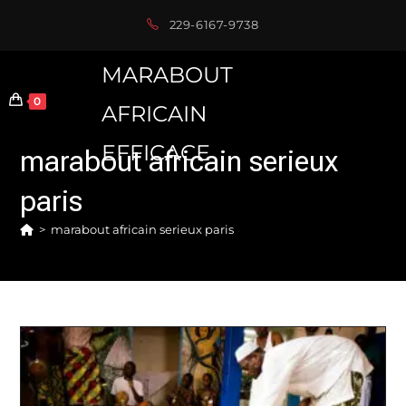
Skip
229-6167-9738
to
content
MARABOUT
0
AFRICAIN
EFFICACE
marabout africain serieux
paris
>
marabout africain serieux paris