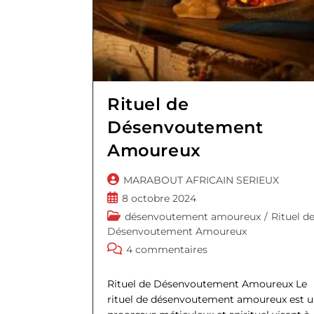
Rituel de
Désenvoutement
Amoureux
Auteur/autrice
MARABOUT AFRICAIN SERIEUX
de
Publication
8 octobre 2024
la
publiée :
Post
désenvoutement amoureux
/
Rituel d
publication :
category:
Désenvoutement Amoureux
Commentaires
4 commentaires
de
la
Rituel de Désenvoutement Amoureux Le
publication :
rituel de désenvoutement amoureux est 