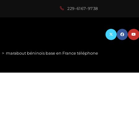
229-6167-9738
>
marabout béninois base en France téléphone