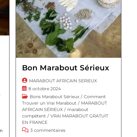
Bon Marabout Sérieux
Auteur/autrice
MARABOUT AFRICAIN SERIEUX
de
Publication
8 octobre 2024
la
e
publiée :
Post
Bons Marabout Sérieux
/
Comment
publication :
category:
Trouver un Vrai Marabout
/
MARABOUT
AFRICAIN SÉRIEUX
/
marabout
compétent
/
VRAI MARABOUT GRATUIT
EN FRANCE
Commentaires
3 commentaires
un
de