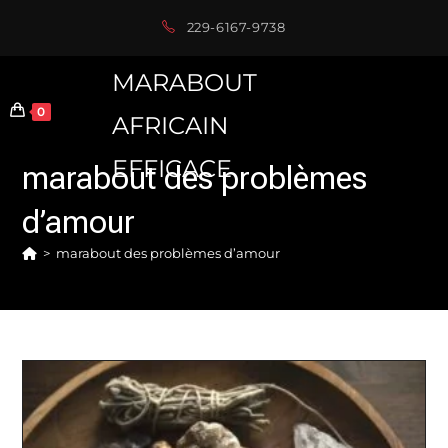
Skip
229-6167-9738
to
content
MARABOUT
0
AFRICAIN
EFFICACE
marabout des problèmes
d’amour
>
marabout des problèmes d’amour