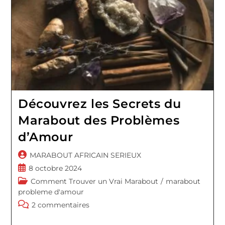
Découvrez les Secrets du
Marabout des Problèmes
d’Amour
Auteur/autrice
MARABOUT AFRICAIN SERIEUX
de
Publication
8 octobre 2024
la
publiée :
Post
Comment Trouver un Vrai Marabout
/
marabout
publication :
category:
probleme d'amour
Commentaires
2 commentaires
de