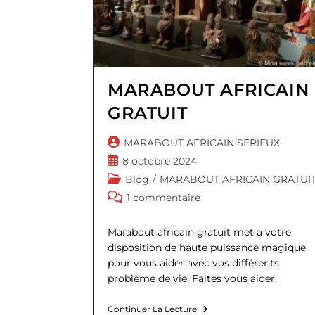
MARABOUT AFRICAIN
GRATUIT
Auteur/autrice
MARABOUT AFRICAIN SERIEUX
de
Publication
8 octobre 2024
la
publiée :
Post
Blog
/
MARABOUT AFRICAIN GRATUI
publication :
category:
Commentaires
1 commentaire
de
la
Marabout africain gratuit met a votre
publication :
disposition de haute puissance magique
pour vous aider avec vos différents
problème de vie. Faites vous aider.
MARABOUT
Continuer La Lecture