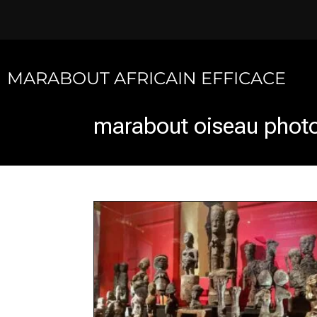
Skip
to
content
MARABOUT AFRICAIN EFFICACE
marabout oiseau phot