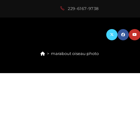
229-6167-9738
>
marabout oiseau photo