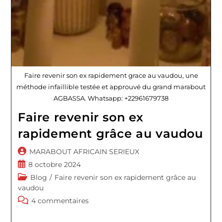
Faire revenir son ex rapidement grace au vaudou, une
méthode infaillible testée et approuvé du grand marabout
AGBASSA. Whatsapp: +22961679738
Faire revenir son ex
rapidement grâce au vaudou
Auteur/autrice
MARABOUT AFRICAIN SERIEUX
de
Publication
8 octobre 2024
la
publiée :
Post
Blog
/
Faire revenir son ex rapidement grâce au
publication :
category:
vaudou
Commentaires
4 commentaires
de
la