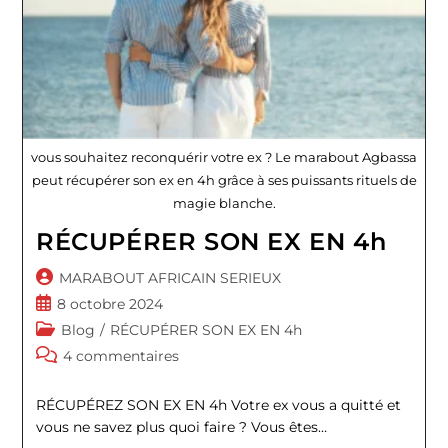
vous souhaitez reconquérir votre ex ? Le marabout Agbassa
peut récupérer son ex en 4h grâce à ses puissants rituels de
magie blanche.
RÉCUPÉRER SON EX EN 4h
Auteur/autrice
MARABOUT AFRICAIN SERIEUX
de
Publication
8 octobre 2024
la
publiée :
Post
Blog
/
RÉCUPÉRER SON EX EN 4h
publication :
category:
Commentaires
4 commentaires
de
la
RÉCUPÉREZ SON EX EN 4h Votre ex vous a quitté et
publication :
vous ne savez plus quoi faire ? Vous êtes…