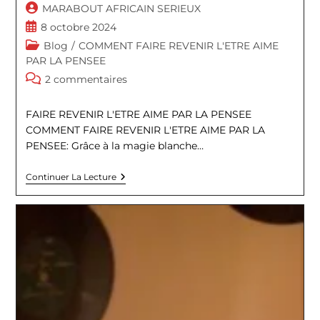
Auteur/autrice
MARABOUT AFRICAIN SERIEUX
de
Publication
8 octobre 2024
la
publiée :
Post
Blog
/
COMMENT FAIRE REVENIR L'ETRE AIME
publication :
category:
PAR LA PENSEE
Commentaires
2 commentaires
de
la
FAIRE REVENIR L'ETRE AIME PAR LA PENSEE
publication :
COMMENT FAIRE REVENIR L'ETRE AIME PAR LA
PENSEE: Grâce à la magie blanche…
COMMENT
Continuer La Lecture
FAIRE
REVENIR
L’ETRE
AIME
PAR
LA
PENSEE