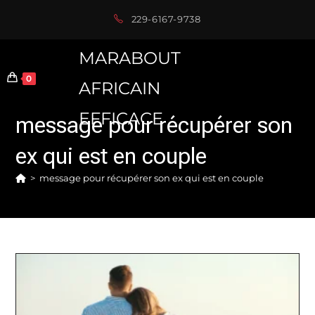
Skip
229-6167-9738
to
content
MARABOUT
0
AFRICAIN
EFFICACE
message pour récupérer son
ex qui est en couple
>
message pour récupérer son ex qui est en couple