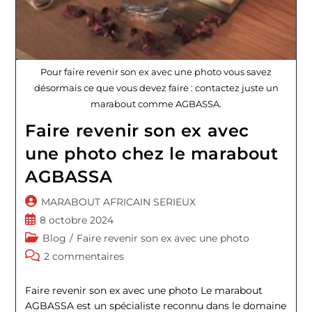
Pour faire revenir son ex avec une photo vous savez
désormais ce que vous devez faire : contactez juste un
marabout comme AGBASSA.
Faire revenir son ex avec
une photo chez le marabout
AGBASSA
Auteur/autrice
MARABOUT AFRICAIN SERIEUX
de
Publication
8 octobre 2024
la
publiée :
Post
Blog
/
Faire revenir son ex avec une photo
publication :
category:
Commentaires
2 commentaires
de
la
Faire revenir son ex avec une photo Le marabout
publication :
AGBASSA est un spécialiste reconnu dans le domaine