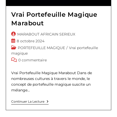
Vrai Portefeuille Magique
Marabout
Auteur/autrice
MARABOUT AFRICAIN SERIEUX
de
Publication
8 octobre 2024
la
publiée :
Post
PORTEFEUILLE MAGIQUE
/
Vrai portefeuille
publication :
category:
magique
Commentaires
0 commentaire
de
la
Vrai Portefeuille Magique Marabout Dans de
publication :
nombreuses cultures à travers le monde, le
concept de portefeuille magique suscite un
mélange…
Vrai
Continuer La Lecture
Portefeuille
Magique
Marabout