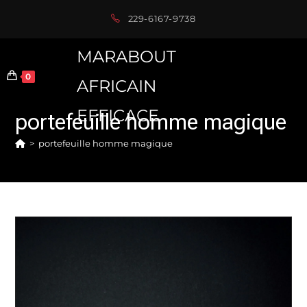
Skip
229-6167-9738
to
content
MARABOUT
0
AFRICAIN
EFFICACE
portefeuille homme magique
>
portefeuille homme magique