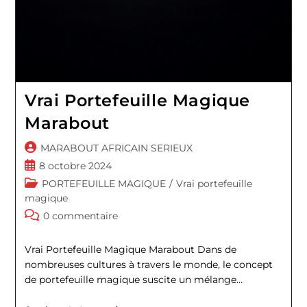
Vrai Portefeuille Magique
Marabout
Auteur/autrice
MARABOUT AFRICAIN SERIEUX
de
Publication
8 octobre 2024
la
publiée :
Post
PORTEFEUILLE MAGIQUE
/
Vrai portefeuille
publication :
category:
magique
Commentaires
0 commentaire
de
la
Vrai Portefeuille Magique Marabout Dans de
publication :
nombreuses cultures à travers le monde, le concept
de portefeuille magique suscite un mélange…