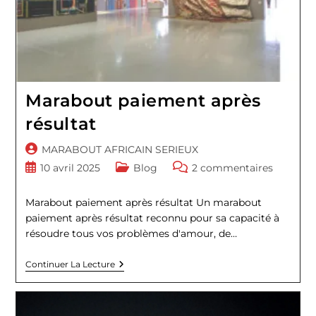
Marabout paiement après
résultat
Auteur/autrice
MARABOUT AFRICAIN SERIEUX
de
Publication
Post
Commentaires
10 avril 2025
Blog
2 commentaires
la
publiée :
category:
de
publication :
la
Marabout paiement après résultat Un marabout
publication :
paiement après résultat reconnu pour sa capacité à
résoudre tous vos problèmes d'amour, de…
Marabout
Continuer La Lecture
Paiement
Après
Résultat