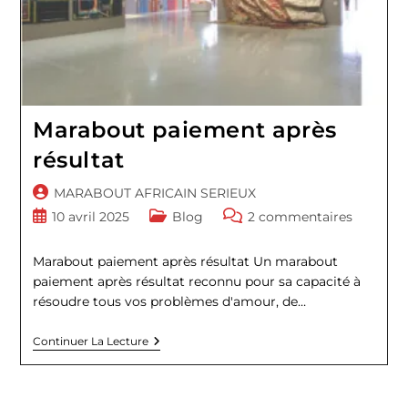
Marabout paiement après
résultat
Auteur/autrice
MARABOUT AFRICAIN SERIEUX
de
Publication
Post
Commentaires
10 avril 2025
Blog
2 commentaires
la
publiée :
category:
de
publication :
la
Marabout paiement après résultat Un marabout
publication :
paiement après résultat reconnu pour sa capacité à
résoudre tous vos problèmes d'amour, de…
Marabout
Continuer La Lecture
Paiement
Après
Résultat