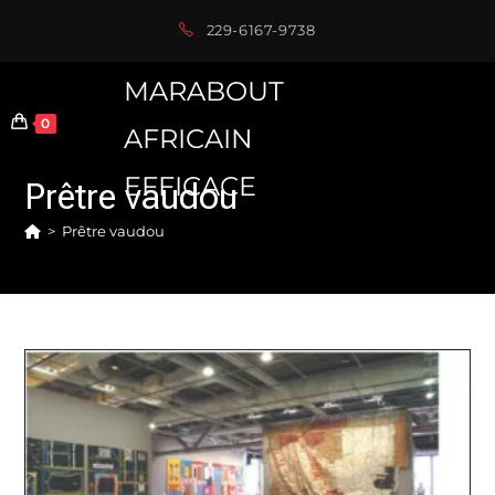
Skip
229-6167-9738
to
content
MARABOUT
0
AFRICAIN
EFFICACE
Prêtre vaudou
>
Prêtre vaudou