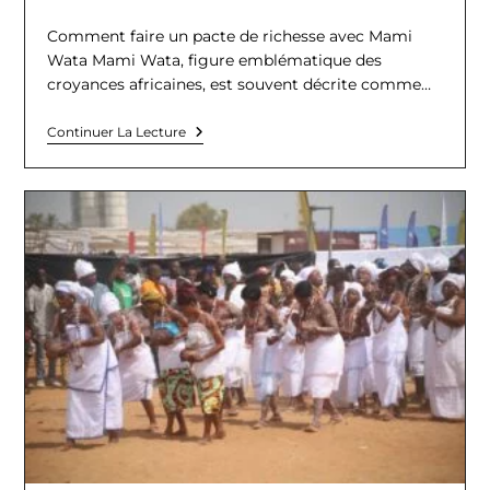
de
la
Comment faire un pacte de richesse avec Mami
publication :
Wata Mami Wata, figure emblématique des
croyances africaines, est souvent décrite comme…
Comment
Continuer La Lecture
Faire
Un
Pacte
De
Richesse
Avec
Mami
Wata