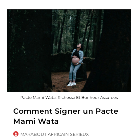
Pacte
De
Richesse
Avec
Mami
Wata
Pacte Mami Wata: Richesse Et Bonheur Assurees
Comment Signer un Pacte
Mami Wata
Auteur/autrice
MARABOUT AFRICAIN SERIEUX