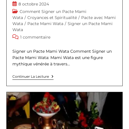
de
Publication
8 octobre 2024
la
publiée :
Post
Comment Signer un Pacte Mami
publication :
category:
Wata
/
Croyances et Spiritualité
/
Pacte avec Mami
Wata
/
Pacte Mami Wata
/
Signer un Pacte Mami
Wata
Commentaires
1 commentaire
de
la
Signer un Pacte Mami Wata Comment Signer un
publication :
Pacte Mami Wata: Mami Wata est une figure
mythique vénérée à travers…
Comment
Continuer La Lecture
Signer
Un
Pacte
Mami
Wata