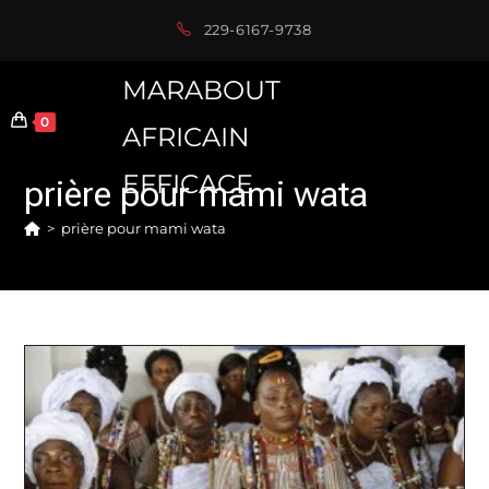
Skip
229-6167-9738
to
content
MARABOUT
0
AFRICAIN
EFFICACE
prière pour mami wata
>
prière pour mami wata