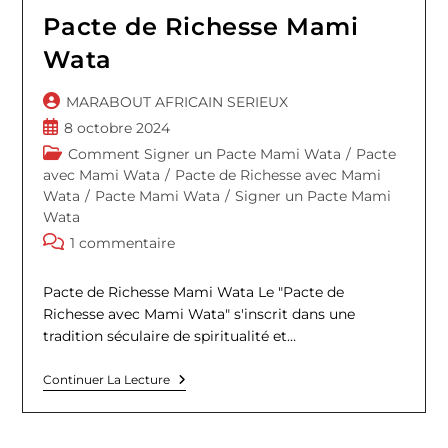
Pacte de Richesse Mami
Wata
Auteur/autrice
MARABOUT AFRICAIN SERIEUX
de
Publication
8 octobre 2024
la
publiée :
Post
Comment Signer un Pacte Mami Wata
/
Pacte
publication :
category:
avec Mami Wata
/
Pacte de Richesse avec Mami
Wata
/
Pacte Mami Wata
/
Signer un Pacte Mami
Wata
Commentaires
1 commentaire
de
la
Pacte de Richesse Mami Wata Le "Pacte de
publication :
Richesse avec Mami Wata" s'inscrit dans une
tradition séculaire de spiritualité et…
Pacte
Continuer La Lecture
De
Richesse
Mami
Wata