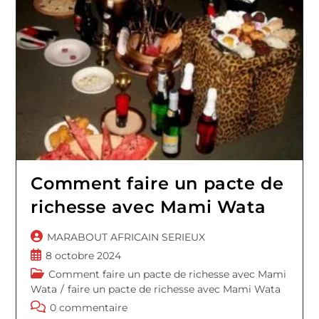
Comment faire un pacte de
richesse avec Mami Wata
Auteur/autrice
MARABOUT AFRICAIN SERIEUX
de
Publication
8 octobre 2024
la
publiée :
Post
Comment faire un pacte de richesse avec Mami
publication :
category:
Wata
/
faire un pacte de richesse avec Mami Wata
Commentaires
0 commentaire