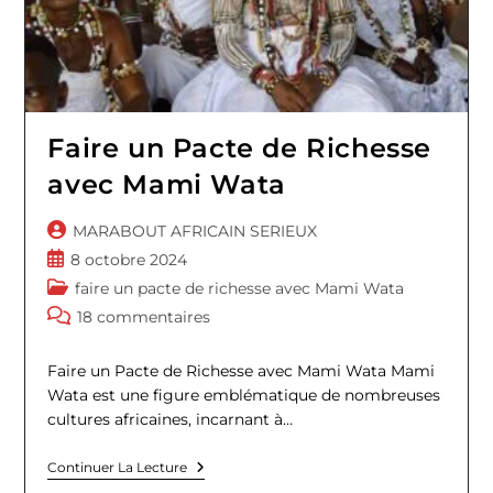
Faire un Pacte de Richesse
avec Mami Wata
Auteur/autrice
MARABOUT AFRICAIN SERIEUX
de
Publication
8 octobre 2024
la
publiée :
Post
faire un pacte de richesse avec Mami Wata
publication :
category:
Commentaires
18 commentaires
de
la
Faire un Pacte de Richesse avec Mami Wata Mami
publication :
Wata est une figure emblématique de nombreuses
cultures africaines, incarnant à…
Faire
Continuer La Lecture
Un