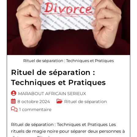
Rituel de séparation : Techniques et Pratiques
Rituel de séparation :
Techniques et Pratiques
Auteur/autrice
MARABOUT AFRICAIN SERIEUX
de
Publication
Post
8 octobre 2024
Rituel de séparation
la
publiée :
category:
Commentaires
1 commentaire
publication :
de
la
Rituel de séparation : Techniques et Pratiques Les
publication :
rituels de magie noire pour séparer deux personnes à