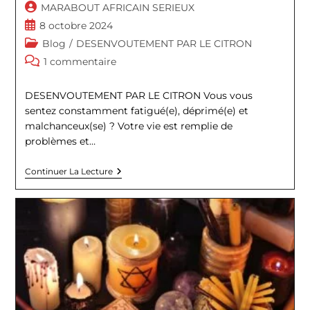
Auteur/autrice
MARABOUT AFRICAIN SERIEUX
de
Publication
8 octobre 2024
la
publiée :
Post
Blog
/
DESENVOUTEMENT PAR LE CITRON
publication :
category:
Commentaires
1 commentaire
de
la
DESENVOUTEMENT PAR LE CITRON Vous vous
publication :
sentez constamment fatigué(e), déprimé(e) et
malchanceux(se) ? Votre vie est remplie de
problèmes et…
DESENVOUTEMENT
Continuer La Lecture
PAR
LE
CITRON