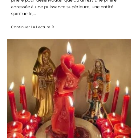
prière pour désenvouter quelqu'un est une prière
adressée à une puissance supérieure, une entité
spirituelle,…
PRIÈRE
Continuer La Lecture
POUR
DÉSENVOUTER
QUELQU’UN