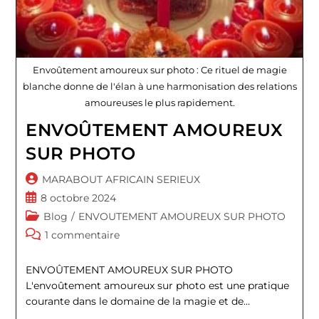
Envoûtement amoureux sur photo : Ce rituel de magie
blanche donne de l'élan à une harmonisation des relations
amoureuses le plus rapidement.
ENVOÛTEMENT AMOUREUX
SUR PHOTO
Auteur/autrice
MARABOUT AFRICAIN SERIEUX
de
Publication
8 octobre 2024
la
publiée :
Post
Blog
/
ENVOUTEMENT AMOUREUX SUR PHOTO
publication :
category:
Commentaires
1 commentaire
de
la
ENVOÛTEMENT AMOUREUX SUR PHOTO
publication :
L'envoûtement amoureux sur photo est une pratique
courante dans le domaine de la magie et de…