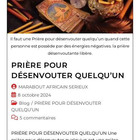
Il faut une Prière pour désenvouter quelqu’un quand cette
personne est possède par des énergies négatives. la prière
désenvoutante libère.
PRIÈRE POUR
DÉSENVOUTER QUELQU’UN
Auteur/autrice
MARABOUT AFRICAIN SERIEUX
de
Publication
8 octobre 2024
la
publiée :
Post
Blog
/
PRIÈRE POUR DÉSENVOUTER
publication :
category:
QUELQU’UN
Commentaires
5 commentaires
de
la
PRIÈRE POUR DÉSENVOUTER QUELQU’UN Une
publication :