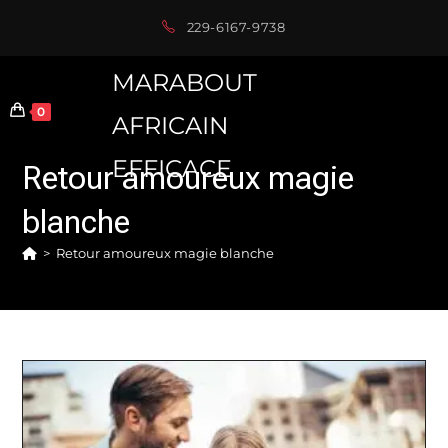
Skip
229-6167-9738
to
content
MARABOUT
0
AFRICAIN
EFFICACE
Retour amoureux magie
blanche
>
Retour amoureux magie blanche