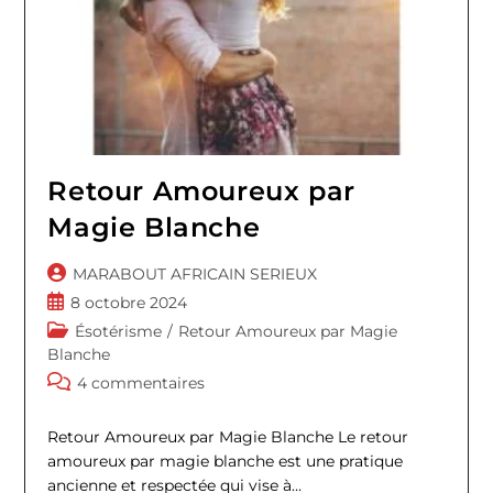
Retour Amoureux par
Magie Blanche
Auteur/autrice
MARABOUT AFRICAIN SERIEUX
de
Publication
8 octobre 2024
la
publiée :
Post
Ésotérisme
/
Retour Amoureux par Magie
publication :
category:
Blanche
Commentaires
4 commentaires
de
la
Retour Amoureux par Magie Blanche Le retour
publication :
amoureux par magie blanche est une pratique
ancienne et respectée qui vise à…