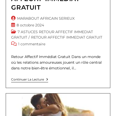
GRATUIT
Auteur/autrice
MARABOUT AFRICAIN SERIEUX
de
Publication
8 octobre 2024
la
publiée :
Post
7 ASTUCES RETOUR AFFECTIF IMMEDIAT
publication :
category:
GRATUIT
/
RETOUR AFFECTIF IMMEDIAT GRATUIT
Commentaires
1 commentaire
de
la
Retour Affectif Immédiat Gratuit Dans un monde
publication :
où les relations amoureuses jouent un rôle central
dans notre bien-être émotionnel, il…
7
Continuer La Lecture
ASTUCES
RETOUR
AFFECTIF
IMMEDIAT
GRATUIT