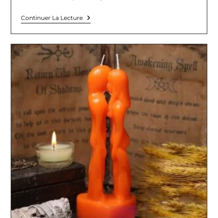
Retour
Continuer La Lecture
Amoureux
Par
Magie
Blanche