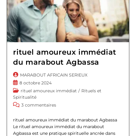
rituel amoureux immédiat
du marabout Agbassa
Auteur/autrice
MARABOUT AFRICAIN SERIEUX
de
Publication
8 octobre 2024
la
publiée :
Post
rituel amoureux immédiat
/
Rituels et
publication :
category:
Spiritualité
Commentaires
3 commentaires
de
la
rituel amoureux immédiat du marabout Agbassa
publication :
Le rituel amoureux immédiat du marabout
Agbassa est une pratique spirituelle ancrée dans