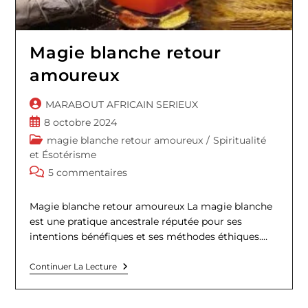
Magie blanche retour
amoureux
Auteur/autrice
MARABOUT AFRICAIN SERIEUX
de
Publication
8 octobre 2024
la
publiée :
Post
magie blanche retour amoureux
/
Spiritualité
publication :
category:
et Ésotérisme
Commentaires
5 commentaires
de
la
Magie blanche retour amoureux La magie blanche
publication :
est une pratique ancestrale réputée pour ses
intentions bénéfiques et ses méthodes éthiques.…
Magie
Continuer La Lecture
Blanche
Retour
Amoureux