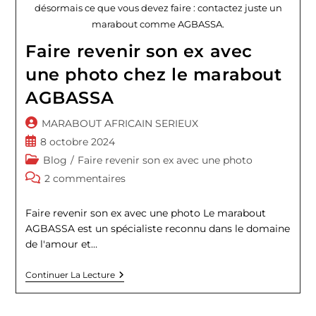
désormais ce que vous devez faire : contactez juste un
marabout comme AGBASSA.
Faire revenir son ex avec
une photo chez le marabout
AGBASSA
Auteur/autrice
MARABOUT AFRICAIN SERIEUX
de
Publication
8 octobre 2024
la
publiée :
Post
Blog
/
Faire revenir son ex avec une photo
publication :
category:
Commentaires
2 commentaires
de
la
Faire revenir son ex avec une photo Le marabout
publication :
AGBASSA est un spécialiste reconnu dans le domaine
de l'amour et…
Faire
Continuer La Lecture
Revenir
Son
Ex