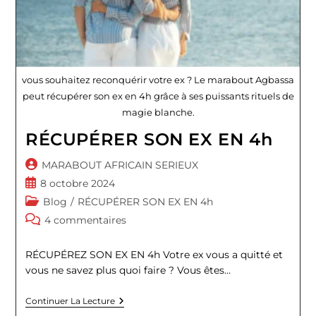
vous souhaitez reconquérir votre ex ? Le marabout Agbassa
peut récupérer son ex en 4h grâce à ses puissants rituels de
magie blanche.
RÉCUPÉRER SON EX EN 4h
Auteur/autrice
MARABOUT AFRICAIN SERIEUX
de
Publication
8 octobre 2024
la
publiée :
Post
Blog
/
RÉCUPÉRER SON EX EN 4h
publication :
category:
Commentaires
4 commentaires
de
la
RÉCUPÉREZ SON EX EN 4h Votre ex vous a quitté et
publication :
vous ne savez plus quoi faire ? Vous êtes…
RÉCUPÉRER
Continuer La Lecture
SON