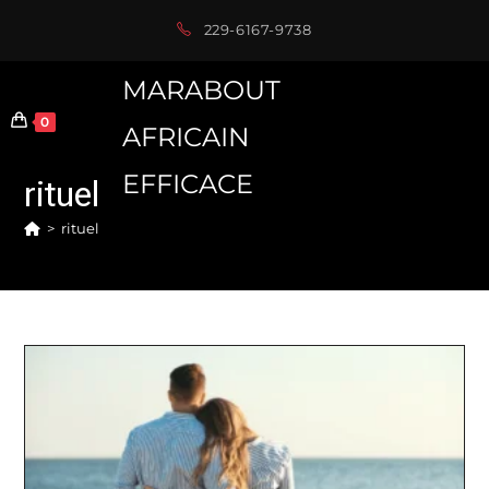
Skip
229-6167-9738
to
content
MARABOUT
0
AFRICAIN
EFFICACE
rituel
>
rituel