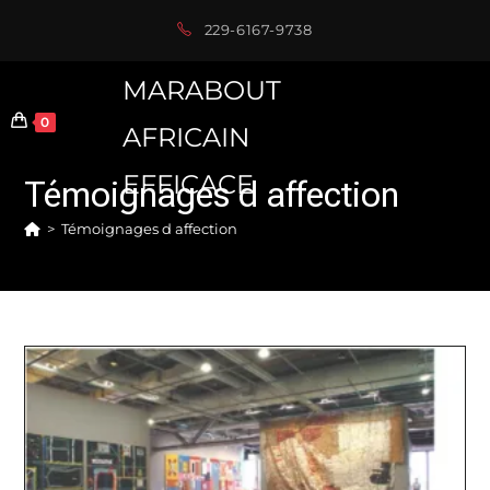
Skip
229-6167-9738
to
content
MARABOUT
0
AFRICAIN
EFFICACE
Témoignages d affection
>
Témoignages d affection