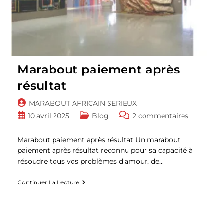
Marabout paiement après
résultat
Auteur/autrice
MARABOUT AFRICAIN SERIEUX
de
Publication
Post
Commentaires
10 avril 2025
Blog
2 commentaires
la
publiée :
category:
de
publication :
la
Marabout paiement après résultat Un marabout
publication :
paiement après résultat reconnu pour sa capacité à
résoudre tous vos problèmes d'amour, de…
Marabout
Continuer La Lecture
Paiement
Après
Résultat