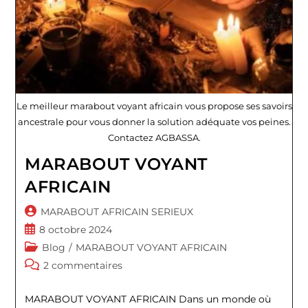
Le meilleur marabout voyant africain vous propose ses savoirs
ancestrale pour vous donner la solution adéquate vos peines.
Contactez AGBASSA.
MARABOUT VOYANT
AFRICAIN
Auteur/autrice
MARABOUT AFRICAIN SERIEUX
de
Publication
8 octobre 2024
la
publiée :
Post
Blog
/
MARABOUT VOYANT AFRICAIN
publication :
category:
Commentaires
2 commentaires
de
la
MARABOUT VOYANT AFRICAIN Dans un monde où
publication :