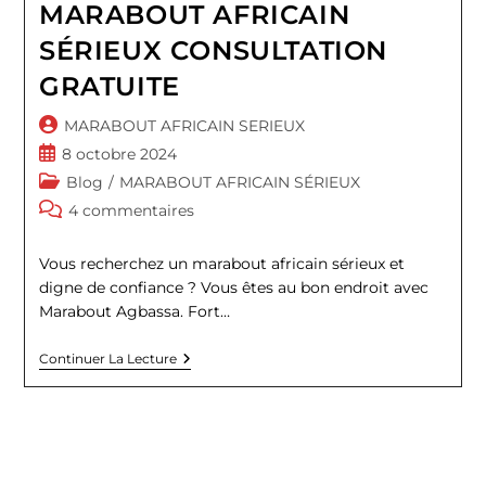
MARABOUT AFRICAIN
SÉRIEUX CONSULTATION
GRATUITE
Auteur/autrice
MARABOUT AFRICAIN SERIEUX
de
Publication
8 octobre 2024
la
publiée :
Post
Blog
/
MARABOUT AFRICAIN SÉRIEUX
publication :
category:
Commentaires
4 commentaires
de
la
Vous recherchez un marabout africain sérieux et
publication :
digne de confiance ? Vous êtes au bon endroit avec
Marabout Agbassa. Fort…
MARABOUT
Continuer La Lecture
AFRICAIN
SÉRIEUX
CONSULTATION
GRATUITE