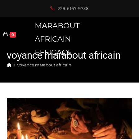
Skip
229-6167-9738
to
content
MARABOUT
0
AFRICAIN
EFFICACE
voyance marabout africain
>
voyance marabout africain