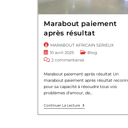
Marabout paiement
après résultat
Auteur/autrice
MARABOUT AFRICAIN SERIEUX
de
Publication
Post
10 avril 2025
Blog
la
publiée :
category:
Commentaires
2 commentaires
publication :
de
la
Marabout paiement après résultat Un
publication :
marabout paiement après résultat reconn
pour sa capacité à résoudre tous vos
problèmes d'amour, de…
Marabout
Continuer La Lecture
Paiement
Après
Résultat