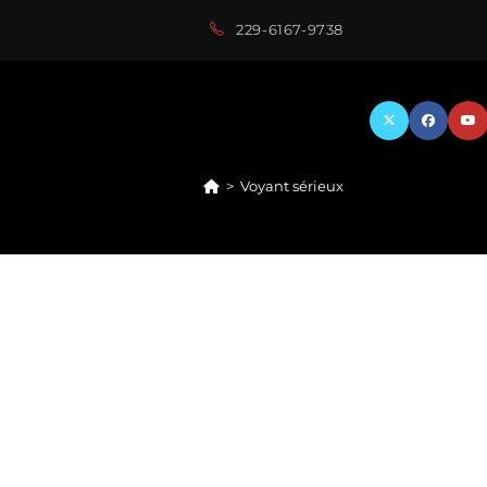
229-6167-9738
>
Voyant sérieux