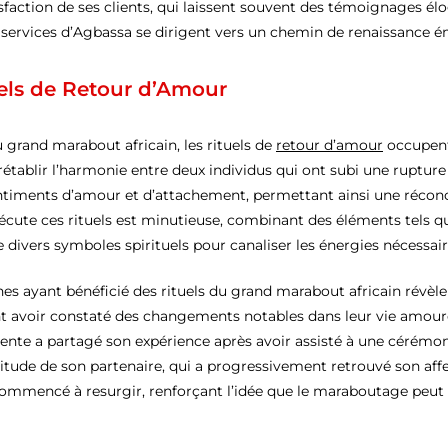
faction de ses clients, qui laissent souvent des témoignages élog
 services d’Agbassa se dirigent vers un chemin de renaissance émo
els de Retour d’Amour
u grand marabout africain, les rituels de
retour d’amour
occupent
établir l’harmonie entre deux individus qui ont subi une rupture 
sentiments d’amour et d’attachement, permettant ainsi une réconc
ute ces rituels est minutieuse, combinant des éléments tels que
 de divers symboles spirituels pour canaliser les énergies nécessair
 ayant bénéficié des rituels du grand marabout africain révèlent
t avoir constaté des changements notables dans leur vie amour
ente a partagé son expérience après avoir assisté à une cérémoni
titude de son partenaire, qui a progressivement retrouvé son aff
ommencé à resurgir, renforçant l’idée que le maraboutage peut 