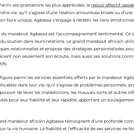
Parmi ses prestations les plus appréciées, le
retour affectif rapid
otre vie, qu’il s’agisse d’une relation amoureuse brisée ou d’une
voir-faire unique, Agbassa s’engage à rétablir les liens émotionnel
e du marabout Agbassa est l’accompagnement sentimental. Ce s
 du soutien dans leurs relations. Le grand marabout africain util
es relationnelles et propose des stratégies personnalisées pour
écient non seulement son écoute, mais aussi ses solutions concr
ifs.
igure parmi les services essentiels offerts par le marabout Agba
icables dans leur vie, qu’il s’agisse de problèmes personnels, pr
ouvoir de lever les malédictions, les mauvais sorts et autres inf
s pour leur fiabilité et leur rapidité, apportant un soulagement 
 grand marabout africain Agbassa témoignent d’une profonde com
sur la vie humaine. La fiabilité et l’efficacité de ses services ne 