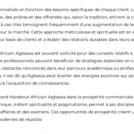
onnalisés en fonction des besoins spécifiques de chaque client.
 des prières et des offrandes qui, selon la tradition, attirent la 
à ces rites témoignent fréquemment d’une augmentation de leur
é sur le marché. Cette approche méticuleuse et spirituelle est en
r base de clients et à établir des relations durables dans leurs s
ricain Agbassa est souvent sollicité pour des conseils relatifs à
es professionnels peuvent bénéficier de stratégies élaborées en c
obstacles rencontrés dans leur parcours académique ou professi
 il est dit qu’Agbassa peut éveiller des énergies positives qui aid
u’à l’acquisition de connaissances.
Grand Marabout Africain Agbassa dans la prospérité commerciale
ique, mêlant spiritualité et pragmatisme, permet à ses disciple
faires et des examens. Ces opportunités de prospérité créent un 
 modernes de réussite.