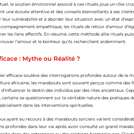
uel, le soutien émotionnel associé à ces rituels joue un rôle cru
nt une écoute attentive et des conseils bienveillants à ses clien
 leur vulnérabilité et à aborder leur situation avec un état d’esp
 accompagnement empathique, les rituels de retour d’amour d’Ag
r les liens affectifs. En résumé, cette méthode allie rituels pui
trouver l’amour et le bonheur qu’ils recherchent ardemment.
ficace : Mythe ou Réalité ?
er efficace soulève des interrogations profondes autour de la m
ture africaine, les marabouts sont souvent perçus comme des f
’influencer le destin des individus par des rites ancestraux. Cep
e, certains se questionnent sur la véritable nature des pratiqu
pécialisent dans les interventions spirituelles.
eux ayant eu recours à des marabouts sorciers varient considér
ns profondes dans leur vie après avoir consulté un grand marabo