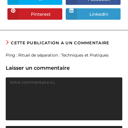
Ouvrir
Ouvrir
dans
dans
une
une
autre
autre
Pinterest
LinkedIn
Ouvrir
Ouvrir
fenêtre
fenêtre
dans
dans
une
une
autre
autre
fenêtre
fenêtre
CETTE PUBLICATION A UN COMMENTAIRE
Ping :
Rituel de séparation : Techniques et Pratiques
Laisser un commentaire
Comment