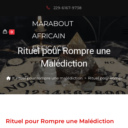
Skip
229-6167-9738
to
content
MARABOUT
0
AFRICAIN
EFFICACE
Rituel pour Rompre une
Malédiction
>
rituel pour rompre une malédiction
>
Rituel pour Rompre 
Rituel pour Rompre une Malédiction