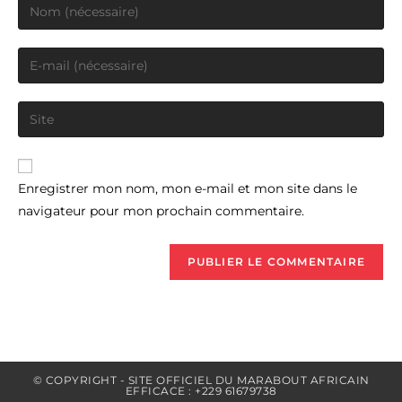
Enter
your
name
Enter
or
your
username
email
Saisir
to
address
l’URL
comment
to
de
comment
votre
Enregistrer mon nom, mon e-mail et mon site dans le
site
navigateur pour mon prochain commentaire.
(facultatif)
© COPYRIGHT - SITE OFFICIEL DU MARABOUT AFRICAIN
EFFICACE : +229 61679738