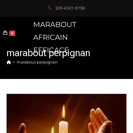
Skip
229-6167-9738
to
content
MARABOUT
0
AFRICAIN
EFFICACE
marabout perpignan
>
marabout perpignan