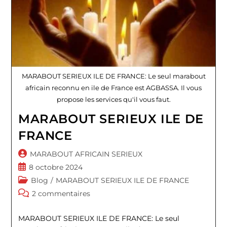
MARABOUT SERIEUX ILE DE FRANCE: Le seul marabout
africain reconnu en ile de France est AGBASSA. Il vous
propose les services qu'il vous faut.
MARABOUT SERIEUX ILE DE
FRANCE
Auteur/autrice
MARABOUT AFRICAIN SERIEUX
de
Publication
8 octobre 2024
la
publiée :
Post
Blog
/
MARABOUT SERIEUX ILE DE FRANCE
publication :
category:
Commentaires
2 commentaires
de
la
MARABOUT SERIEUX ILE DE FRANCE: Le seul
publication :