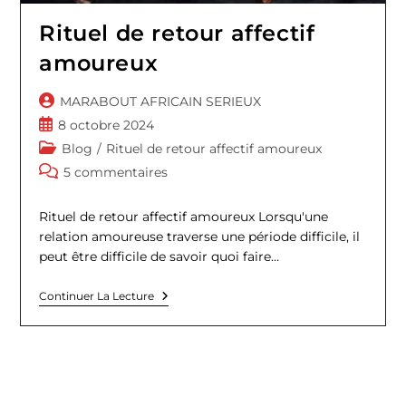
Rituel de retour affectif
amoureux
Auteur/autrice
MARABOUT AFRICAIN SERIEUX
de
Publication
8 octobre 2024
la
publiée :
Post
Blog
/
Rituel de retour affectif amoureux
publication :
category:
Commentaires
5 commentaires
de
la
Rituel de retour affectif amoureux Lorsqu'une
publication :
relation amoureuse traverse une période difficile, il
peut être difficile de savoir quoi faire…
Rituel
Continuer La Lecture
De
Retour
Affectif
Amoureux