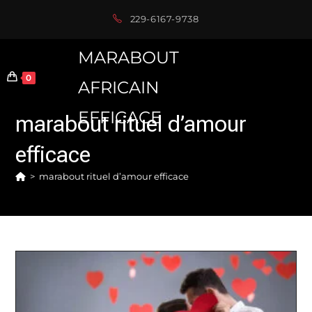
Skip
229-6167-9738
to
content
MARABOUT
0
AFRICAIN
EFFICACE
marabout rituel d’amour
efficace
>
marabout rituel d’amour efficace