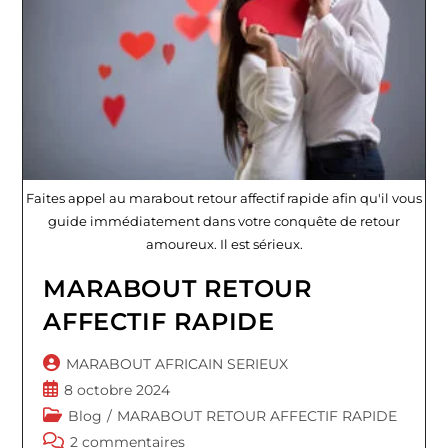
Faites appel au marabout retour affectif rapide afin qu'il vous
guide immédiatement dans votre conquête de retour
amoureux. Il est sérieux.
MARABOUT RETOUR
AFFECTIF RAPIDE
Auteur/autrice
MARABOUT AFRICAIN SERIEUX
de
Publication
8 octobre 2024
la
publiée :
Post
Blog
/
MARABOUT RETOUR AFFECTIF RAPIDE
publication :
category:
Commentaires
2 commentaires