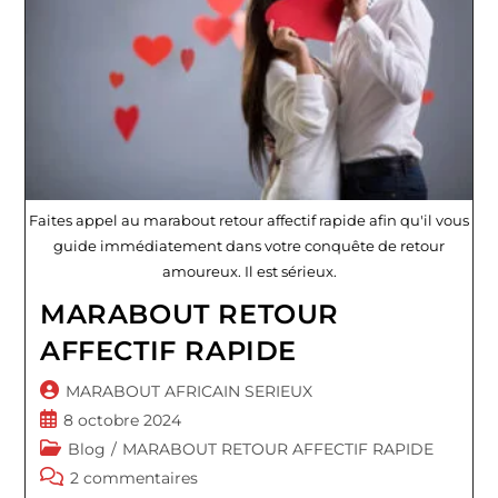
Faites appel au marabout retour affectif rapide afin qu'il vous
guide immédiatement dans votre conquête de retour
amoureux. Il est sérieux.
MARABOUT RETOUR
AFFECTIF RAPIDE
Auteur/autrice
MARABOUT AFRICAIN SERIEUX
de
Publication
8 octobre 2024
la
publiée :
Post
Blog
/
MARABOUT RETOUR AFFECTIF RAPIDE
publication :
category:
Commentaires
2 commentaires