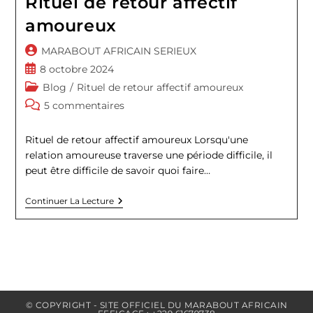
Rituel de retour affectif
amoureux
Auteur/autrice
MARABOUT AFRICAIN SERIEUX
de
Publication
8 octobre 2024
la
publiée :
Post
Blog
/
Rituel de retour affectif amoureux
publication :
category:
Commentaires
5 commentaires
de
la
Rituel de retour affectif amoureux Lorsqu'une
publication :
relation amoureuse traverse une période difficile, il
peut être difficile de savoir quoi faire…
Rituel
Continuer La Lecture
De
Retour
Affectif
Amoureux
© COPYRIGHT - SITE OFFICIEL DU MARABOUT AFRICAIN