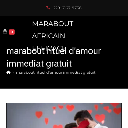
Skip
229-6167-9738
to
content
MARABOUT
0
AFRICAIN
EFFICACE
marabout rituel d’amour
immediat gratuit
>
marabout rituel d’amour immediat gratuit