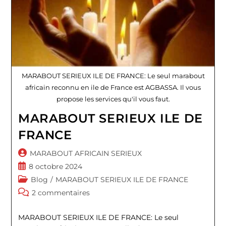
MARABOUT SERIEUX ILE DE FRANCE: Le seul marabout
africain reconnu en ile de France est AGBASSA. Il vous
propose les services qu'il vous faut.
MARABOUT SERIEUX ILE DE
FRANCE
Auteur/autrice
MARABOUT AFRICAIN SERIEUX
de
Publication
8 octobre 2024
la
publiée :
Post
Blog
/
MARABOUT SERIEUX ILE DE FRANCE
publication :
category:
Commentaires
2 commentaires
de
la
MARABOUT SERIEUX ILE DE FRANCE: Le seul
publication :