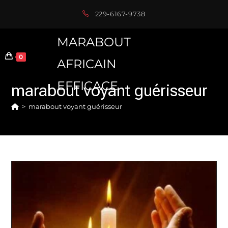
Skip
229-6167-9738
to
content
MARABOUT
0
AFRICAIN
EFFICACE
marabout voyant guérisseur
>
marabout voyant guérisseur