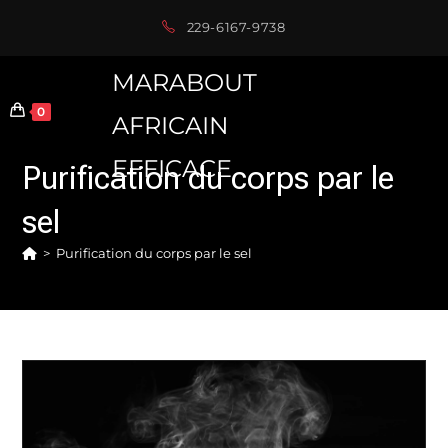
Skip
229-6167-9738
to
content
MARABOUT
0
AFRICAIN
EFFICACE
Purification du corps par le
sel
>
Purification du corps par le sel