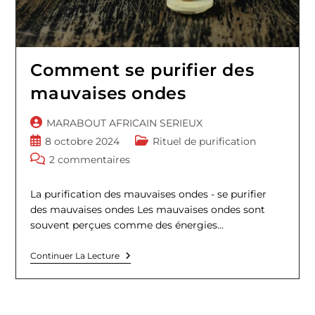
Comment se purifier des
mauvaises ondes
Auteur/autrice
MARABOUT AFRICAIN SERIEUX
de
Publication
Post
8 octobre 2024
Rituel de purification
la
publiée :
category:
Commentaires
2 commentaires
publication :
de
la
La purification des mauvaises ondes - se purifier
publication :
des mauvaises ondes Les mauvaises ondes sont
souvent perçues comme des énergies…
Comment
Continuer La Lecture
Se
Purifier
Des
Mauvaises
Ondes