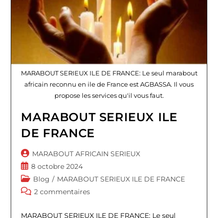
MARABOUT SERIEUX ILE DE FRANCE: Le seul marabout
africain reconnu en ile de France est AGBASSA. Il vous
propose les services qu'il vous faut.
MARABOUT SERIEUX ILE
DE FRANCE
Auteur/autrice
MARABOUT AFRICAIN SERIEUX
de
Publication
8 octobre 2024
la
publiée :
Post
Blog
/
MARABOUT SERIEUX ILE DE FRANCE
publication :
category:
Commentaires
2 commentaires
de
la
MARABOUT SERIEUX ILE DE FRANCE: Le seul