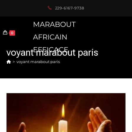
Skip
229-6167-9738
to
content
MARABOUT
0
AFRICAIN
EFFICACE
voyant marabout paris
>
voyant marabout paris